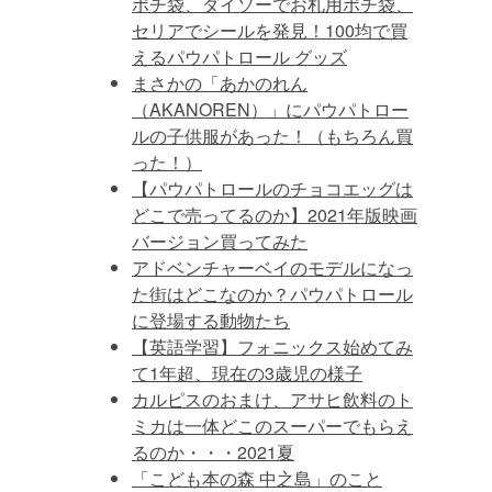
ポチ袋、ダイソーでお札用ポチ袋、
セリアでシールを発見！100均で買
えるパウパトロール グッズ
まさかの「あかのれん
（AKANOREN）」にパウパトロー
ルの子供服があった！（もちろん買
った！）
【パウパトロールのチョコエッグは
どこで売ってるのか】2021年版映画
バージョン買ってみた
アドベンチャーベイのモデルになっ
た街はどこなのか？パウパトロール
に登場する動物たち
【英語学習】フォニックス始めてみ
て1年超、現在の3歳児の様子
カルピスのおまけ、アサヒ飲料のト
ミカは一体どこのスーパーでもらえ
るのか・・・2021夏
「こども本の森 中之島」のこと