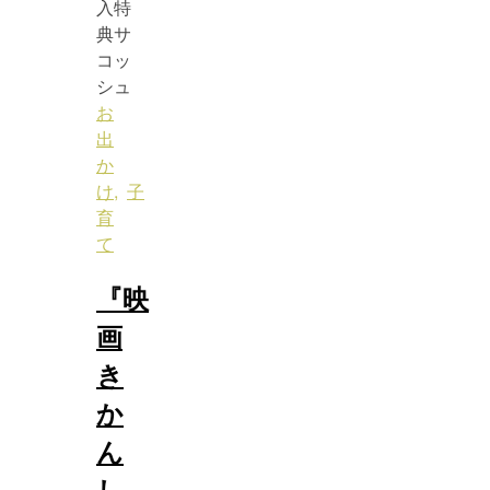
お
出
か
け
,
子
育
て
『映
画
き
か
ん
し