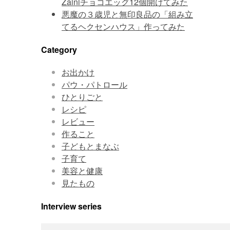
Zainiチョコエッグ12個開けてみた
悪魔の３歳児と無印良品の「組み立
てるヘクセンハウス」作ってみた
Category
お出かけ
パウ・パトロール
ひとりごと
レシピ
レビュー
作ること
子どもとまなぶ
子育て
美容と健康
見たもの
Interview series