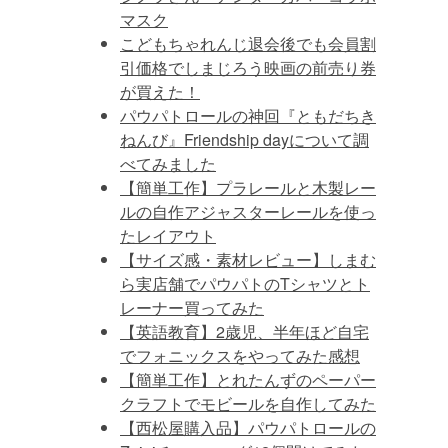
マスク
こどもちゃれんじ退会後でも会員割
引価格でしまじろう映画の前売り券
が買えた！
パウパトロールの神回『ともだちき
ねんび』Friendship dayについて調
べてみました
【簡単工作】プラレールと木製レー
ルの自作アジャスターレールを使っ
たレイアウト
【サイズ感・素材レビュー】しまむ
ら実店舗でパウパトのTシャツとト
レーナー買ってみた
【英語教育】2歳児、半年ほど自宅
でフォニックスをやってみた感想
【簡単工作】とれたんずのペーパー
クラフトでモビールを自作してみた
【西松屋購入品】パウパトロールの