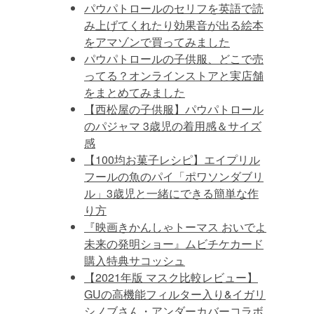
パウパトロールのセリフを英語で読
み上げてくれたり効果音が出る絵本
をアマゾンで買ってみました
パウパトロールの子供服、どこで売
ってる？オンラインストアと実店舗
をまとめてみました
【西松屋の子供服】パウパトロール
のパジャマ 3歳児の着用感＆サイズ
感
【100均お菓子レシピ】エイプリル
フールの魚のパイ「ポワソンダブリ
ル」3歳児と一緒にできる簡単な作
り方
『映画きかんしゃトーマス おいでよ
未来の発明ショー』ムビチケカード
購入特典サコッシュ
【2021年版 マスク比較レビュー】
GUの高機能フィルター入り&イガリ
シノブさん・アンダーカバーコラボ