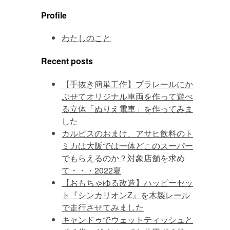
Profile
わたしのこと
Recent posts
【手抜き簡単工作】プラレールにか
ぶせてオリジナル車両を作って遊べ
る立体「ぬりえ電車」を作ってみま
した
カルピスのおまけ、アサヒ飲料のト
ミカは大阪では一体どこのスーパー
でもらえるのか？対象店舗を求め
て・・・2022夏
【おもちゃゆる改造】ハッピーセッ
ト『シンカリオンZ』を木製レール
で走行させてみました
キャンドゥでウェットティッシュと