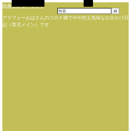
代替サイドバー
検索
街角ワンダーランド
アラフォーおばさんのコロナ禍でやや控え気味なお出かけ日
記（育児メイン）です