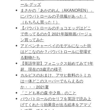
ール グッズ
まさかの「あかのれん（AKANOREN）」
にパウパトロールの子供服があった！
（もちろん買った！）
【パウパトロールのチョコエッグはどこ
で売ってるのか】2021年版映画バージョ
ン買ってみた
アドベンチャーベイのモデルになった街
はどこなのか？パウパトロールに登場す
る動物たち
【英語学習】フォニックス始めてみて1年
超、現在の3歳児の様子
カルピスのおまけ、アサヒ飲料のトミカ
は一体どこのスーパーでもらえるの
か・・・2021夏
「こども本の森 中之島」のこと
パウパトロールのセリフを英語で読み上
げてくれたり効果音が出る絵本をアマゾ