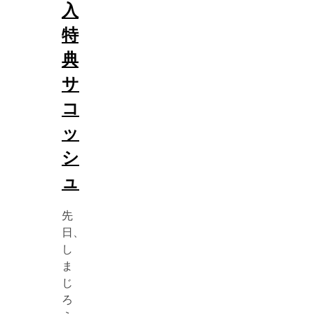
入
特
典
サ
コ
ッ
シ
ュ
先
日、
し
ま
じ
ろ