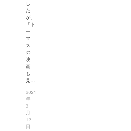
し
た
が、
「ト
ー
マ
ス
の
映
画
も
見…
2021
年
3
月
12
日