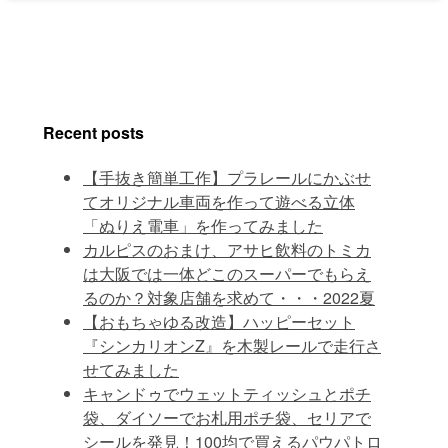
Recent posts
【手抜き簡単工作】プラレールにかぶせ
てオリジナル車両を作って遊べる立体
「ぬりえ電車」を作ってみました
カルピスのおまけ、アサヒ飲料のトミカ
は大阪では一体どこのスーパーでもらえ
るのか？対象店舗を求めて・・・2022夏
【おもちゃゆる改造】ハッピーセット
『シンカリオンZ』を木製レールで走行さ
せてみました
キャンドゥでウェットティッシュとポチ
袋、ダイソーでお札用ポチ袋、セリアで
シールを発見！100均で買えるパウパトロ