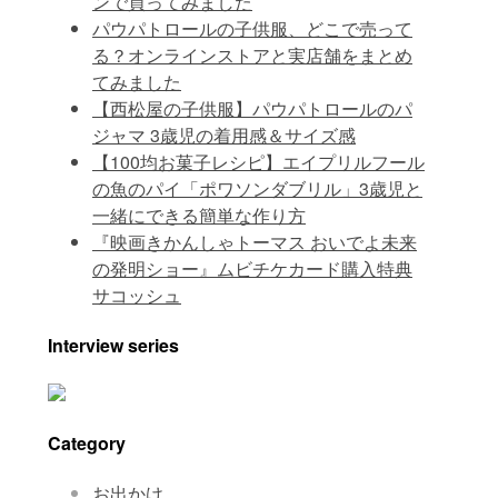
ンで買ってみました
パウパトロールの子供服、どこで売って
る？オンラインストアと実店舗をまとめ
てみました
【西松屋の子供服】パウパトロールのパ
ジャマ 3歳児の着用感＆サイズ感
【100均お菓子レシピ】エイプリルフール
の魚のパイ「ポワソンダブリル」3歳児と
一緒にできる簡単な作り方
『映画きかんしゃトーマス おいでよ未来
の発明ショー』ムビチケカード購入特典
サコッシュ
Interview series
Category
お出かけ