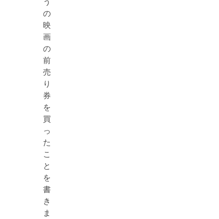
う
の
映
画
の
前
売
り
券
を
買
っ
た
こ
と
を
書
き
ま