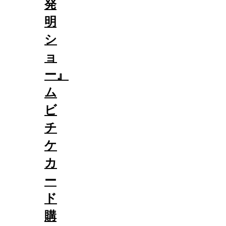
発
明
シ
ョ
ー』
ム
ビ
チ
ケ
カ
ー
ド
購