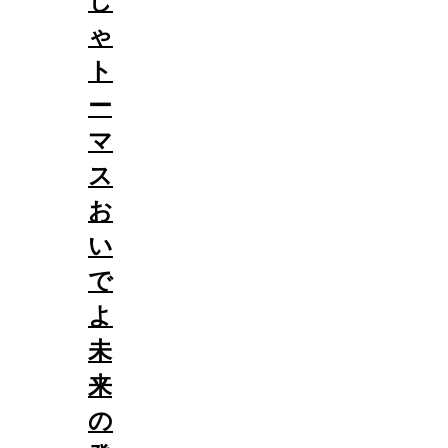
ゃ
ト
ー
マ
ス
お
い
で
よ
未
来
の