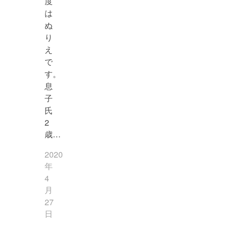
度
は
ぬ
り
え
で
す。
息
子
氏
2
歳…
2020
年
4
月
27
日