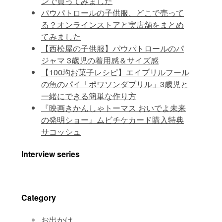
ンで買ってみました
パウパトロールの子供服、どこで売って
る？オンラインストアと実店舗をまとめ
てみました
【西松屋の子供服】パウパトロールのパ
ジャマ 3歳児の着用感＆サイズ感
【100均お菓子レシピ】エイプリルフール
の魚のパイ「ポワソンダブリル」3歳児と
一緒にできる簡単な作り方
『映画きかんしゃトーマス おいでよ未来
の発明ショー』ムビチケカード購入特典
サコッシュ
Interview series
Category
お出かけ