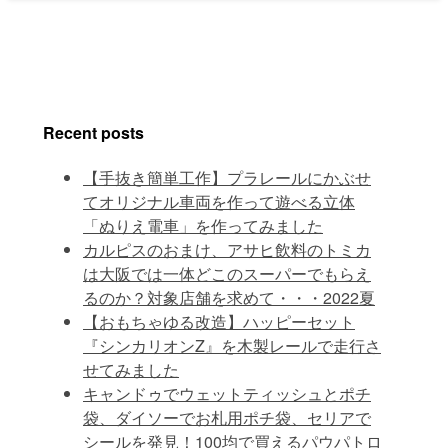
Recent posts
【手抜き簡単工作】プラレールにかぶせ
てオリジナル車両を作って遊べる立体
「ぬりえ電車」を作ってみました
カルピスのおまけ、アサヒ飲料のトミカ
は大阪では一体どこのスーパーでもらえ
るのか？対象店舗を求めて・・・2022夏
【おもちゃゆる改造】ハッピーセット
『シンカリオンZ』を木製レールで走行さ
せてみました
キャンドゥでウェットティッシュとポチ
袋、ダイソーでお札用ポチ袋、セリアで
シールを発見！100均で買えるパウパトロ