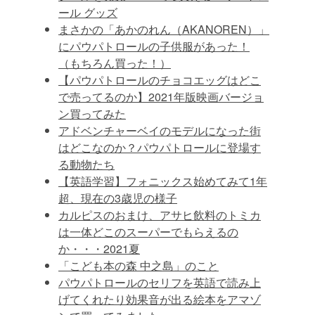
ール グッズ
まさかの「あかのれん（AKANOREN）」
にパウパトロールの子供服があった！
（もちろん買った！）
【パウパトロールのチョコエッグはどこ
で売ってるのか】2021年版映画バージョ
ン買ってみた
アドベンチャーベイのモデルになった街
はどこなのか？パウパトロールに登場す
る動物たち
【英語学習】フォニックス始めてみて1年
超、現在の3歳児の様子
カルピスのおまけ、アサヒ飲料のトミカ
は一体どこのスーパーでもらえるの
か・・・2021夏
「こども本の森 中之島」のこと
パウパトロールのセリフを英語で読み上
げてくれたり効果音が出る絵本をアマゾ