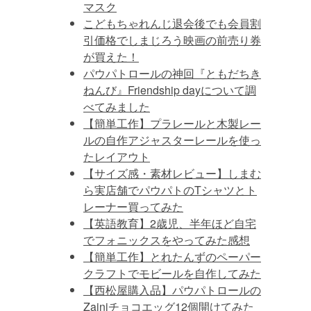
マスク
こどもちゃれんじ退会後でも会員割
引価格でしまじろう映画の前売り券
が買えた！
パウパトロールの神回『ともだちき
ねんび』Friendship dayについて調
べてみました
【簡単工作】プラレールと木製レー
ルの自作アジャスターレールを使っ
たレイアウト
【サイズ感・素材レビュー】しまむ
ら実店舗でパウパトのTシャツとト
レーナー買ってみた
【英語教育】2歳児、半年ほど自宅
でフォニックスをやってみた感想
【簡単工作】とれたんずのペーパー
クラフトでモビールを自作してみた
【西松屋購入品】パウパトロールの
Zainiチョコエッグ12個開けてみた