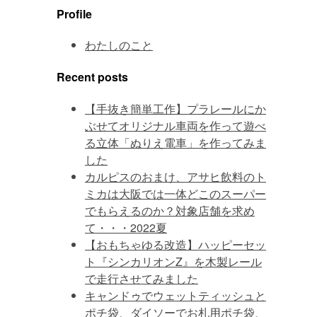
Profile
わたしのこと
Recent posts
【手抜き簡単工作】プラレールにか
ぶせてオリジナル車両を作って遊べ
る立体「ぬりえ電車」を作ってみま
した
カルピスのおまけ、アサヒ飲料のト
ミカは大阪では一体どこのスーパー
でもらえるのか？対象店舗を求め
て・・・2022夏
【おもちゃゆる改造】ハッピーセッ
ト『シンカリオンZ』を木製レール
で走行させてみました
キャンドゥでウェットティッシュと
ポチ袋、ダイソーでお札用ポチ袋、