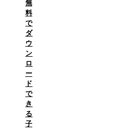
無
料
で
ダ
ウ
ン
ロ
ー
ド
で
き
る
子