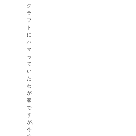
ク
ラ
フ
ト
に
ハ
マ
っ
て
い
た
わ
が
家
で
す
が、
今