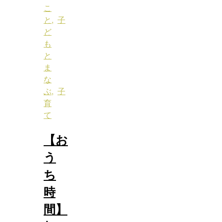
こ
と
,
子
ど
も
と
ま
な
ぶ
,
子
育
て
【お
う
ち
時
間】