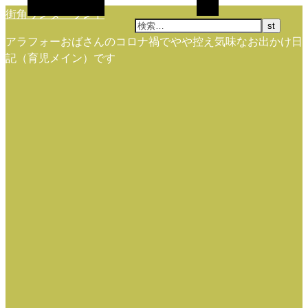
代替サイドバー
検索
街角ワンダーランド
アラフォーおばさんのコロナ禍でやや控え気味なお出かけ日
記（育児メイン）です