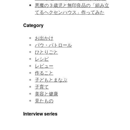
悪魔の３歳児と無印良品の「組み立
てるヘクセンハウス」作ってみた
Category
お出かけ
パウ・パトロール
ひとりごと
レシピ
レビュー
作ること
子どもとまなぶ
子育て
美容と健康
見たもの
Interview series