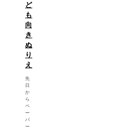
ど
も
向
き
ぬ
り
え
先
日
か
ら
ペ
ー
パ
ー