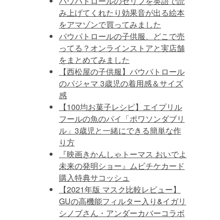
パウパトロールのセリフを英語で読
み上げてくれたり効果音が出る絵本
をアマゾンで買ってみました
パウパトロールの子供服、どこで売
ってる？オンラインストアと実店舗
をまとめてみました
【西松屋の子供服】パウパトロール
のパジャマ 3歳児の着用感＆サイズ
感
【100均お菓子レシピ】エイプリル
フールの魚のパイ「ポワソンダブリ
ル」3歳児と一緒にできる簡単な作
り方
『映画きかんしゃトーマス おいでよ
未来の発明ショー』ムビチケカード
購入特典サコッシュ
【2021年版 マスク比較レビュー】
GUの高機能フィルター入り&イガリ
シノブさん・アンダーカバーコラボ