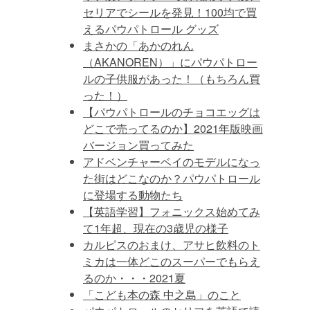
セリアでシールを発見！100均で買
えるパウパトロール グッズ
まさかの「あかのれん
（AKANOREN）」にパウパトロー
ルの子供服があった！（もちろん買
った！）
【パウパトロールのチョコエッグは
どこで売ってるのか】2021年版映画
バージョン買ってみた
アドベンチャーベイのモデルになっ
た街はどこなのか？パウパトロール
に登場する動物たち
【英語学習】フォニックス始めてみ
て1年超、現在の3歳児の様子
カルピスのおまけ、アサヒ飲料のト
ミカは一体どこのスーパーでもらえ
るのか・・・2021夏
「こども本の森 中之島」のこと