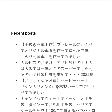
Recent posts
【手抜き簡単工作】プラレールにかぶせ
てオリジナル車両を作って遊べる立体
「ぬりえ電車」を作ってみました
カルピスのおまけ、アサヒ飲料のトミカ
は大阪では一体どこのスーパーでもらえ
るのか？対象店舗を求めて・・・2022夏
【おもちゃゆる改造】ハッピーセット
『シンカリオンZ』を木製レールで走行さ
せてみました
キャンドゥでウェットティッシュとポチ
袋、ダイソーでお札用ポチ袋、セリアで
シールを発見！100均で買えるパウパトロ