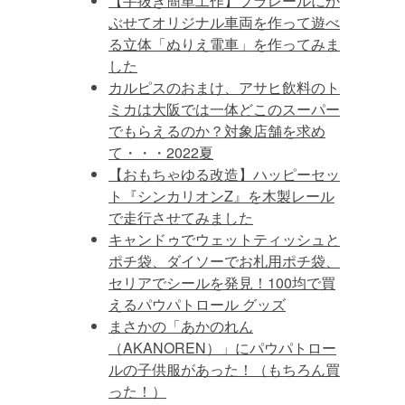
【手抜き簡単工作】プラレールにか
ぶせてオリジナル車両を作って遊べ
る立体「ぬりえ電車」を作ってみま
した
カルピスのおまけ、アサヒ飲料のト
ミカは大阪では一体どこのスーパー
でもらえるのか？対象店舗を求め
て・・・2022夏
【おもちゃゆる改造】ハッピーセッ
ト『シンカリオンZ』を木製レール
で走行させてみました
キャンドゥでウェットティッシュと
ポチ袋、ダイソーでお札用ポチ袋、
セリアでシールを発見！100均で買
えるパウパトロール グッズ
まさかの「あかのれん
（AKANOREN）」にパウパトロー
ルの子供服があった！（もちろん買
った！）