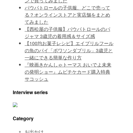
ンで買ってみました
パウパトロールの子供服、どこで売って
る？オンラインストアと実店舗をまとめ
てみました
【西松屋の子供服】パウパトロールのパ
ジャマ 3歳児の着用感＆サイズ感
【100均お菓子レシピ】エイプリルフール
の魚のパイ「ポワソンダブリル」3歳児と
一緒にできる簡単な作り方
『映画きかんしゃトーマス おいでよ未来
の発明ショー』ムビチケカード購入特典
サコッシュ
Interview series
Category
お出かけ