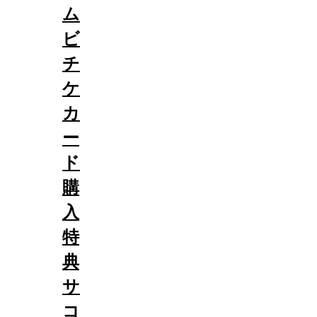
ム
ビ
チ
ケ
カ
ー
ド
購
入
特
典
サ
コ