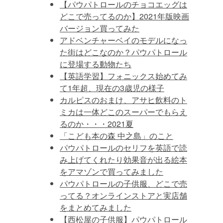
【パウパトロールのチョコエッグは
どこで売ってるのか】2021年版映画
バージョン買ってみた
アドベンチャーベイのモデルになっ
た街はどこなのか？パウパトロール
に登場する動物たち
【英語学習】フォニックス始めてみ
て1年超、現在の3歳児の様子
カルピスのおまけ、アサヒ飲料のト
ミカは一体どこのスーパーでもらえ
るのか・・・2021夏
「こども本の森 中之島」のこと
パウパトロールのセリフを英語で読
み上げてくれたり効果音が出る絵本
をアマゾンで買ってみました
パウパトロールの子供服、どこで売
ってる？オンラインストアと実店舗
をまとめてみました
【西松屋の子供服】パウパトロール