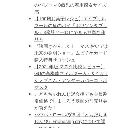
のパジャマ 3歳児の着用感＆サイズ
感
【100均お菓子レシピ】エイプリル
フールの魚のパイ「ポワソンダブリ
ル」3歳児と一緒にできる簡単な作
り方
『映画きかんしゃトーマス おいでよ
未来の発明ショー』ムビチケカード
購入特典サコッシュ
【2021年版 マスク比較レビュー】
GUの高機能フィルター入り&イガリ
シノブさん・アンダーカバーコラボ
マスク
こどもちゃれんじ退会後でも会員割
引価格でしまじろう映画の前売り券
が買えた！
パウパトロールの神回『ともだちき
ねんび』Friendship dayについて調