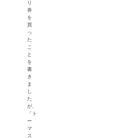
り
券
を
買
っ
た
こ
と
を
書
き
ま
し
た
が、
「ト
ー
マ
ス