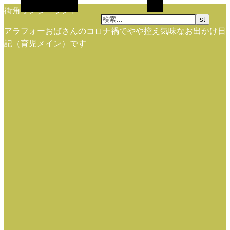
代替サイドバー
検索
街角ワンダーランド
アラフォーおばさんのコロナ禍でやや控え気味なお出かけ日
記（育児メイン）です