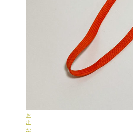
お
出
か