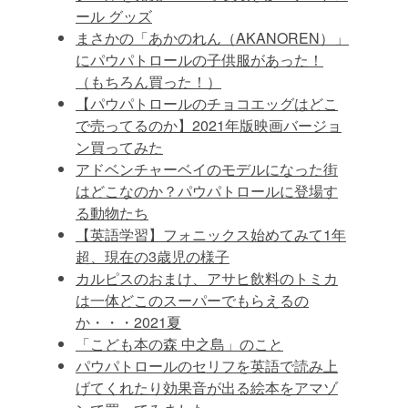
ール グッズ
まさかの「あかのれん（AKANOREN）」
にパウパトロールの子供服があった！
（もちろん買った！）
【パウパトロールのチョコエッグはどこ
で売ってるのか】2021年版映画バージョ
ン買ってみた
アドベンチャーベイのモデルになった街
はどこなのか？パウパトロールに登場す
る動物たち
【英語学習】フォニックス始めてみて1年
超、現在の3歳児の様子
カルピスのおまけ、アサヒ飲料のトミカ
は一体どこのスーパーでもらえるの
か・・・2021夏
「こども本の森 中之島」のこと
パウパトロールのセリフを英語で読み上
げてくれたり効果音が出る絵本をアマゾ