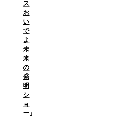
ス
お
い
で
よ
未
来
の
発
明
シ
ョ
ー』