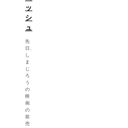
ッ
シ
ュ
先
日、
し
ま
じ
ろ
う
の
映
画
の
前
売