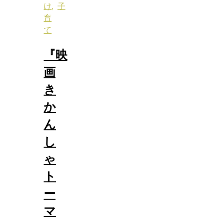
け
,
子
育
て
『映
画
き
か
ん
し
ゃ
ト
ー
マ