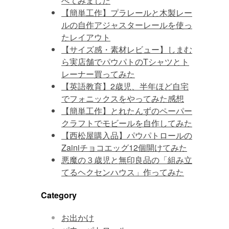
べてみました
【簡単工作】プラレールと木製レー
ルの自作アジャスターレールを使っ
たレイアウト
【サイズ感・素材レビュー】しまむ
ら実店舗でパウパトのTシャツとト
レーナー買ってみた
【英語教育】2歳児、半年ほど自宅
でフォニックスをやってみた感想
【簡単工作】とれたんずのペーパー
クラフトでモビールを自作してみた
【西松屋購入品】パウパトロールの
Zainiチョコエッグ12個開けてみた
悪魔の３歳児と無印良品の「組み立
てるヘクセンハウス」作ってみた
Category
お出かけ