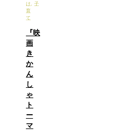
け
,
子
育
て
『映
画
き
か
ん
し
ゃ
ト
ー
マ