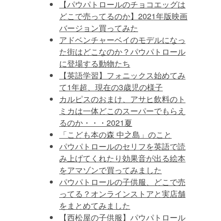
【パウパトロールのチョコエッグは
どこで売ってるのか】2021年版映画
バージョン買ってみた
アドベンチャーベイのモデルになっ
た街はどこなのか？パウパトロール
に登場する動物たち
【英語学習】フォニックス始めてみ
て1年超、現在の3歳児の様子
カルピスのおまけ、アサヒ飲料のト
ミカは一体どこのスーパーでもらえ
るのか・・・2021夏
「こども本の森 中之島」のこと
パウパトロールのセリフを英語で読
み上げてくれたり効果音が出る絵本
をアマゾンで買ってみました
パウパトロールの子供服、どこで売
ってる？オンラインストアと実店舗
をまとめてみました
【西松屋の子供服】パウパトロール