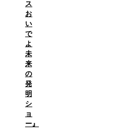
ス
お
い
で
よ
未
来
の
発
明
シ
ョ
ー』