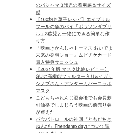
のパジャマ 3歳児の着用感＆サイズ
感
【100均お菓子レシピ】エイプリル
フールの魚のパイ「ポワソンダブリ
ル」3歳児と一緒にできる簡単な作
り方
『映画きかんしゃトーマス おいでよ
未来の発明ショー』ムビチケカード
購入特典サコッシュ
【2021年版 マスク比較レビュー】
GUの高機能フィルター入り&イガリ
シノブさん・アンダーカバーコラボ
マスク
こどもちゃれんじ退会後でも会員割
引価格でしまじろう映画の前売り券
が買えた！
パウパトロールの神回『ともだちき
ねんび』Friendship dayについて調