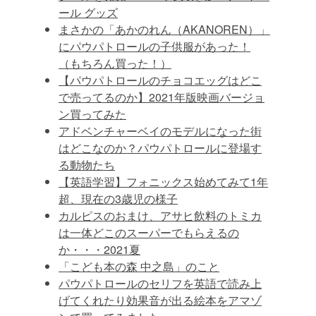
ール グッズ
まさかの「あかのれん（AKANOREN）」
にパウパトロールの子供服があった！
（もちろん買った！）
【パウパトロールのチョコエッグはどこ
で売ってるのか】2021年版映画バージョ
ン買ってみた
アドベンチャーベイのモデルになった街
はどこなのか？パウパトロールに登場す
る動物たち
【英語学習】フォニックス始めてみて1年
超、現在の3歳児の様子
カルピスのおまけ、アサヒ飲料のトミカ
は一体どこのスーパーでもらえるの
か・・・2021夏
「こども本の森 中之島」のこと
パウパトロールのセリフを英語で読み上
げてくれたり効果音が出る絵本をアマゾ