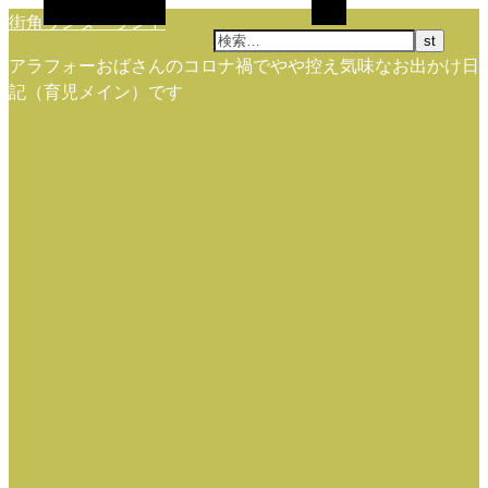
代替サイドバー
検索
街角ワンダーランド
アラフォーおばさんのコロナ禍でやや控え気味なお出かけ日
記（育児メイン）です