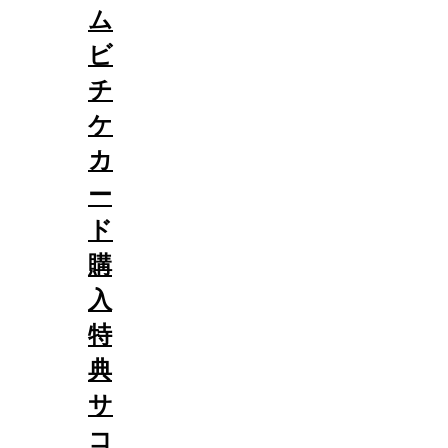
ム
ビ
チ
ケ
カ
ー
ド
購
入
特
典
サ
コ