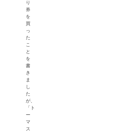
り
券
を
買
っ
た
こ
と
を
書
き
ま
し
た
が、
「ト
ー
マ
ス