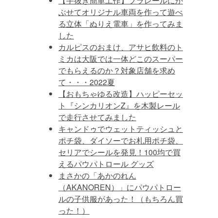
【手抜き簡単工作】プラレールにか
ぶせてオリジナル車両を作って遊べ
る立体「ぬりえ電車」を作ってみま
した
カルピスのおまけ、アサヒ飲料のト
ミカは大阪では一体どこのスーパー
でもらえるのか？対象店舗を求め
て・・・2022夏
【おもちゃゆる改造】ハッピーセッ
ト『シンカリオンZ』を木製レール
で走行させてみました
キャンドゥでウェットティッシュと
ポチ袋、ダイソーでお札用ポチ袋、
セリアでシールを発見！100均で買
えるパウパトロール グッズ
まさかの「あかのれん
（AKANOREN）」にパウパトロー
ルの子供服があった！（もちろん買
った！）