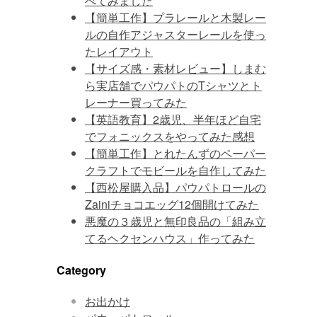
べてみました
【簡単工作】プラレールと木製レー
ルの自作アジャスターレールを使っ
たレイアウト
【サイズ感・素材レビュー】しまむ
ら実店舗でパウパトのTシャツとト
レーナー買ってみた
【英語教育】2歳児、半年ほど自宅
でフォニックスをやってみた感想
【簡単工作】とれたんずのペーパー
クラフトでモビールを自作してみた
【西松屋購入品】パウパトロールの
Zainiチョコエッグ12個開けてみた
悪魔の３歳児と無印良品の「組み立
てるヘクセンハウス」作ってみた
Category
お出かけ