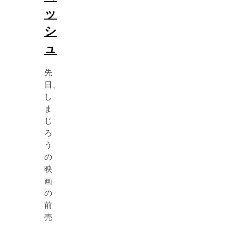
ッ
シ
ュ
先
日、
し
ま
じ
ろ
う
の
映
画
の
前
売