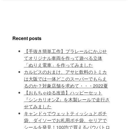
Recent posts
【手抜き簡単工作】プラレールにかぶせ
てオリジナル車両を作って遊べる立体
「ぬりえ電車」を作ってみました
カルピスのおまけ、アサヒ飲料のトミカ
は大阪では一体どこのスーパーでもらえ
るのか？対象店舗を求めて・・・2022夏
【おもちゃゆる改造】ハッピーセット
『シンカリオンZ』を木製レールで走行さ
せてみました
キャンドゥでウェットティッシュとポチ
袋、ダイソーでお札用ポチ袋、セリアで
シールを発見！100均で買えるパウパトロ