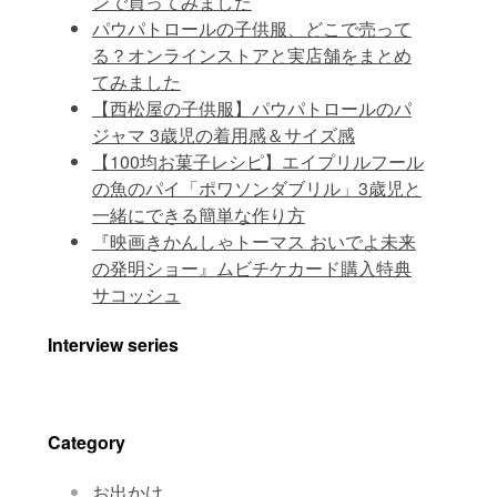
ンで買ってみました
パウパトロールの子供服、どこで売って
る？オンラインストアと実店舗をまとめ
てみました
【西松屋の子供服】パウパトロールのパ
ジャマ 3歳児の着用感＆サイズ感
【100均お菓子レシピ】エイプリルフール
の魚のパイ「ポワソンダブリル」3歳児と
一緒にできる簡単な作り方
『映画きかんしゃトーマス おいでよ未来
の発明ショー』ムビチケカード購入特典
サコッシュ
Interview series
Category
お出かけ