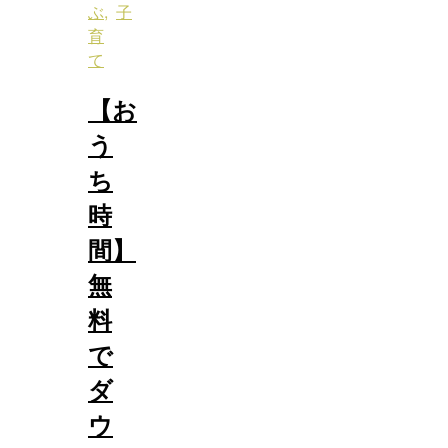
ぶ
,
子
育
て
【お
う
ち
時
間】
無
料
で
ダ
ウ