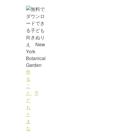
作
る
こ
と
,
子
ど
も
と
ま
な