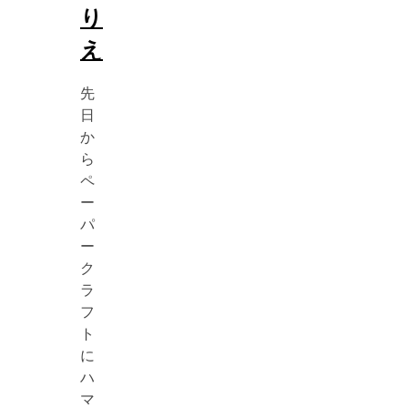
り
え
先
日
か
ら
ペ
ー
パ
ー
ク
ラ
フ
ト
に
ハ
マ