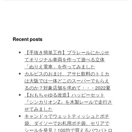
Recent posts
【手抜き簡単工作】プラレールにかぶせ
てオリジナル車両を作って遊べる立体
「ぬりえ電車」を作ってみました
カルピスのおまけ、アサヒ飲料のトミカ
は大阪では一体どこのスーパーでもらえ
るのか？対象店舗を求めて・・・2022夏
【おもちゃゆる改造】ハッピーセット
『シンカリオンZ』を木製レールで走行さ
せてみました
キャンドゥでウェットティッシュとポチ
袋、ダイソーでお札用ポチ袋、セリアで
シールを発見！100均で買えるパウパトロ