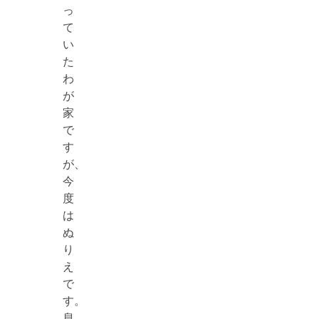
っ
て
い
た
わ
が
家
で
す
が、
今
度
は
ぬ
り
え
で
す。
息