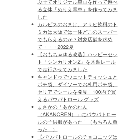
ぶせてオリジナル車両を作って遊べ
る立体「ぬりえ電車」を作ってみま
した
カルピスのおまけ、アサヒ飲料のト
ミカは大阪では一体どこのスーパー
でもらえるのか？対象店舗を求め
て・・・2022夏
【おもちゃゆる改造】ハッピーセッ
ト『シンカリオンZ』を木製レール
で走行させてみました
キャンドゥでウェットティッシュと
ポチ袋、ダイソーでお札用ポチ袋、
セリアでシールを発見！100均で買
えるパウパトロール グッズ
まさかの「あかのれん
（AKANOREN）」にパウパトロー
ルの子供服があった！（もちろん買
った！）
【パウパトロールのチョコエッグは