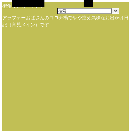
代替サイドバー
検索
街角ワンダーランド
アラフォーおばさんのコロナ禍でやや控え気味なお出かけ日
記（育児メイン）です