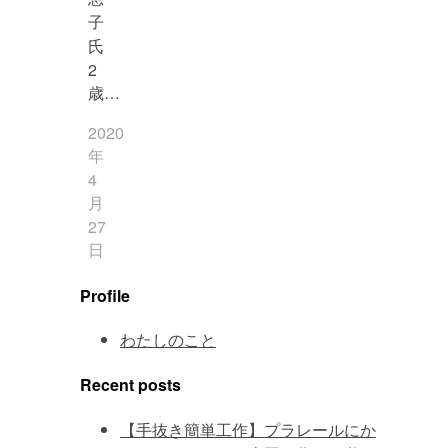
子
氏
2
歳…
2020
年
4
月
27
日
Profile
わたしのこと
Recent posts
【手抜き簡単工作】プラレールにか