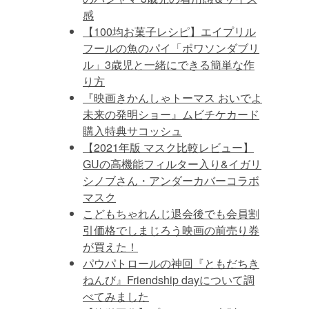
感
【100均お菓子レシピ】エイプリル
フールの魚のパイ「ポワソンダブリ
ル」3歳児と一緒にできる簡単な作
り方
『映画きかんしゃトーマス おいでよ
未来の発明ショー』ムビチケカード
購入特典サコッシュ
【2021年版 マスク比較レビュー】
GUの高機能フィルター入り&イガリ
シノブさん・アンダーカバーコラボ
マスク
こどもちゃれんじ退会後でも会員割
引価格でしまじろう映画の前売り券
が買えた！
パウパトロールの神回『ともだちき
ねんび』Friendship dayについて調
べてみました