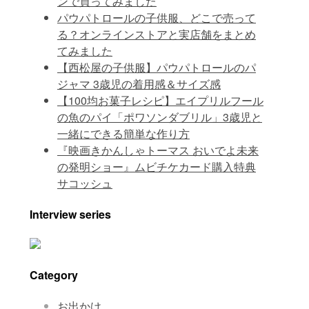
ンで買ってみました
パウパトロールの子供服、どこで売って
る？オンラインストアと実店舗をまとめ
てみました
【西松屋の子供服】パウパトロールのパ
ジャマ 3歳児の着用感＆サイズ感
【100均お菓子レシピ】エイプリルフール
の魚のパイ「ポワソンダブリル」3歳児と
一緒にできる簡単な作り方
『映画きかんしゃトーマス おいでよ未来
の発明ショー』ムビチケカード購入特典
サコッシュ
Interview series
Category
お出かけ