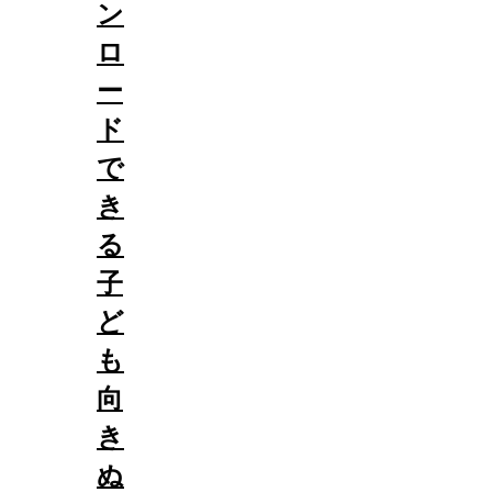
ン
ロ
ー
ド
で
き
る
子
ど
も
向
き
ぬ