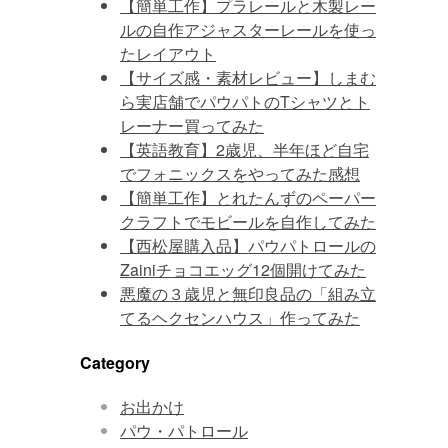
【簡単工作】プラレールと木製レー
ルの自作アジャスターレールを使っ
たレイアウト
【サイズ感・素材レビュー】しまむ
ら実店舗でパウパトのTシャツとト
レーナー買ってみた
【英語教育】2歳児、半年ほど自宅
でフォニックスをやってみた感想
【簡単工作】とれたんずのペーパー
クラフトでモビールを自作してみた
【西松屋購入品】パウパトロールの
Zainiチョコエッグ12個開けてみた
悪魔の３歳児と無印良品の「組み立
てるヘクセンハウス」作ってみた
Category
お出かけ
パウ・パトロール