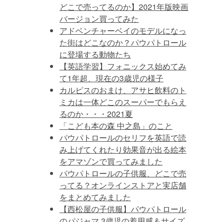
どこで売ってるのか】2021年版映画
バージョン買ってみた
アドベンチャーベイのモデルになっ
た街はどこなのか？パウパトロール
に登場する動物たち
【英語学習】フォニックス始めてみ
て1年超、現在の3歳児の様子
カルピスのおまけ、アサヒ飲料のト
ミカは一体どこのスーパーでもらえ
るのか・・・2021夏
「こども本の森 中之島」のこと
パウパトロールのセリフを英語で読
み上げてくれたり効果音が出る絵本
をアマゾンで買ってみました
パウパトロールの子供服、どこで売
ってる？オンラインストアと実店舗
をまとめてみました
【西松屋の子供服】パウパトロール
のパジャマ 3歳児の着用感＆サイズ