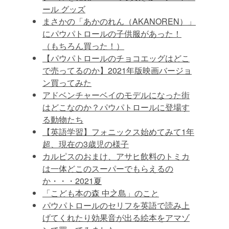
ール グッズ
まさかの「あかのれん（AKANOREN）」
にパウパトロールの子供服があった！
（もちろん買った！）
【パウパトロールのチョコエッグはどこ
で売ってるのか】2021年版映画バージョ
ン買ってみた
アドベンチャーベイのモデルになった街
はどこなのか？パウパトロールに登場す
る動物たち
【英語学習】フォニックス始めてみて1年
超、現在の3歳児の様子
カルピスのおまけ、アサヒ飲料のトミカ
は一体どこのスーパーでもらえるの
か・・・2021夏
「こども本の森 中之島」のこと
パウパトロールのセリフを英語で読み上
げてくれたり効果音が出る絵本をアマゾ