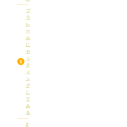
プ
ラ
レ
ー
ル
に
セ
ッ
テ
ィ
ン
グ
し
て
み
る
2