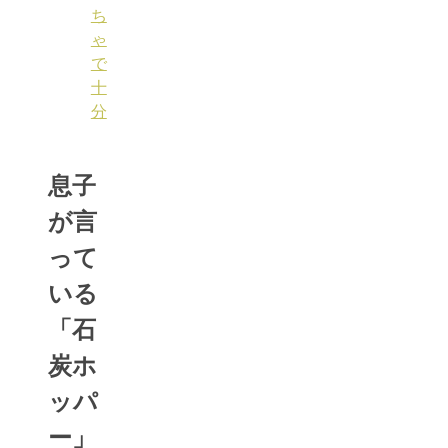
ち
ゃ
で
十
分
息子
が言
って
いる
「石
炭ホ
ッパ
ー」