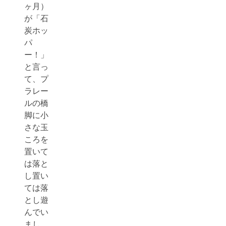
ヶ月）
が「石
炭ホッ
パ
ー！」
と言っ
て、プ
ラレー
ルの橋
脚に小
さな玉
ころを
置いて
は落と
し置い
ては落
とし遊
んでい
まし