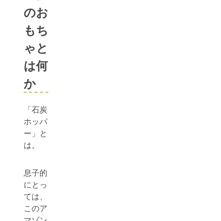
のお
もち
ゃと
は何
か
「石炭
ホッパ
ー」と
は。
息子的
にとっ
ては、
このア
マゾン