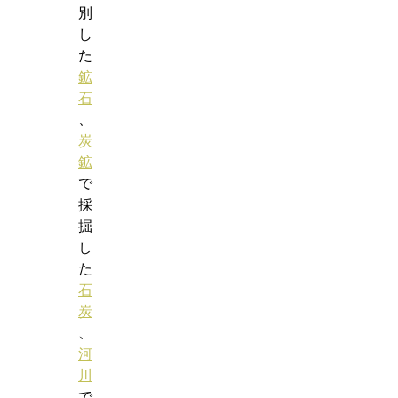
別
し
た
鉱
石
、
炭
鉱
で
採
掘
し
た
石
炭
、
河
川
で