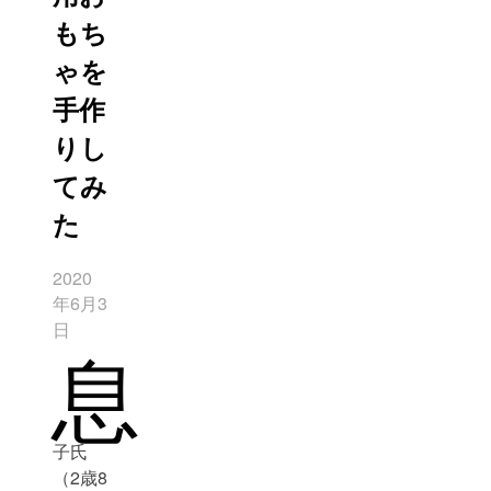
もち
ゃを
手作
りし
てみ
た
2020
年6月3
日
息
子氏
（2歳8