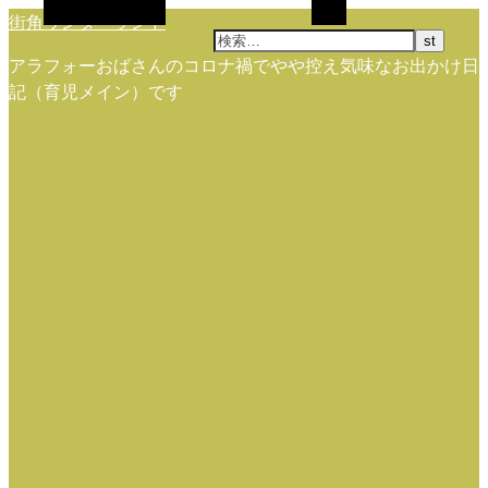
代替サイドバー
検索
街角ワンダーランド
アラフォーおばさんのコロナ禍でやや控え気味なお出かけ日
記（育児メイン）です