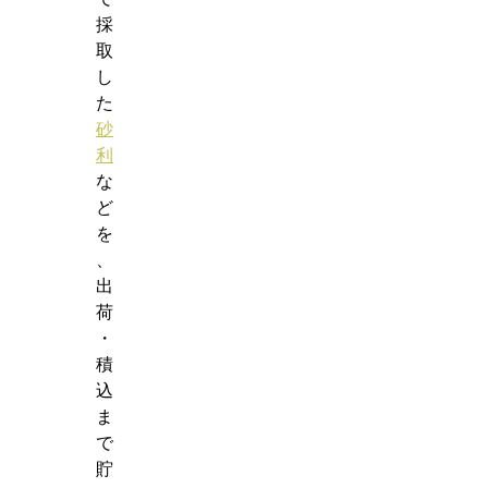
採
取
し
た
砂
利
な
ど
を
、
出
荷
・
積
込
ま
で
貯