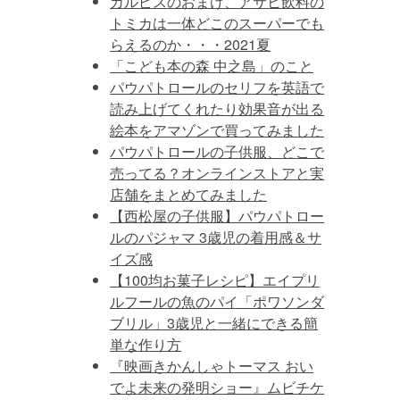
カルピスのおまけ、アサヒ飲料の
トミカは一体どこのスーパーでも
らえるのか・・・2021夏
「こども本の森 中之島」のこと
パウパトロールのセリフを英語で
読み上げてくれたり効果音が出る
絵本をアマゾンで買ってみました
パウパトロールの子供服、どこで
売ってる？オンラインストアと実
店舗をまとめてみました
【西松屋の子供服】パウパトロー
ルのパジャマ 3歳児の着用感＆サ
イズ感
【100均お菓子レシピ】エイプリ
ルフールの魚のパイ「ポワソンダ
ブリル」3歳児と一緒にできる簡
単な作り方
『映画きかんしゃトーマス おい
でよ未来の発明ショー』ムビチケ