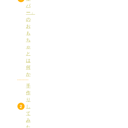
パ
ー」
の
お
も
ち
ゃ
と
は
何
か
手
作
り
し
て
み
た