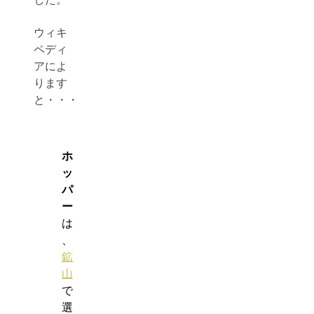
ウィキ
ペディ
アによ
ります
と・・・
ホ
ッ
パ
ー
は
、
鉱
山
で
選