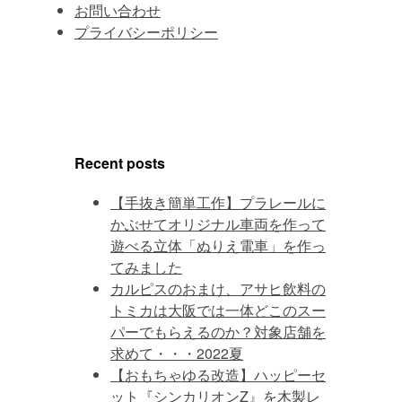
お問い合わせ
プライバシーポリシー
Recent posts
【手抜き簡単工作】プラレールに
かぶせてオリジナル車両を作って
遊べる立体「ぬりえ電車」を作っ
てみました
カルピスのおまけ、アサヒ飲料の
トミカは大阪では一体どこのスー
パーでもらえるのか？対象店舗を
求めて・・・2022夏
【おもちゃゆる改造】ハッピーセ
ット『シンカリオンZ』を木製レ