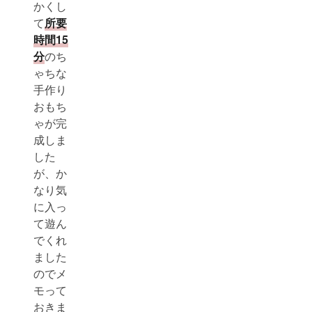
かくし
て
所要
時間15
分
のち
ゃちな
手作り
おもち
ゃが完
成しま
した
が、か
なり気
に入っ
て遊ん
でくれ
ました
のでメ
モって
おきま