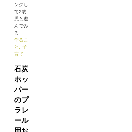
作るこ
と
,
子
育て
石炭
ホッ
パー
のプ
ラレ
ール
用お