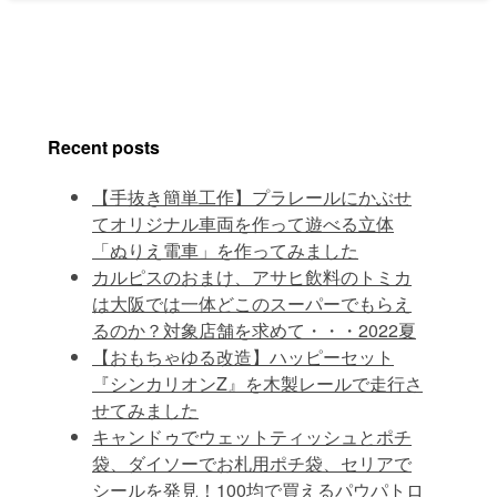
Recent posts
【手抜き簡単工作】プラレールにかぶせ
てオリジナル車両を作って遊べる立体
「ぬりえ電車」を作ってみました
カルピスのおまけ、アサヒ飲料のトミカ
は大阪では一体どこのスーパーでもらえ
るのか？対象店舗を求めて・・・2022夏
【おもちゃゆる改造】ハッピーセット
『シンカリオンZ』を木製レールで走行さ
せてみました
キャンドゥでウェットティッシュとポチ
袋、ダイソーでお札用ポチ袋、セリアで
シールを発見！100均で買えるパウパトロ