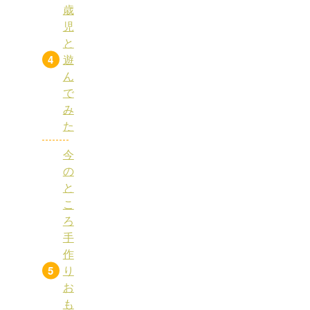
歳
児
と
遊
ん
で
み
た
今
の
と
こ
ろ
手
作
り
お
も