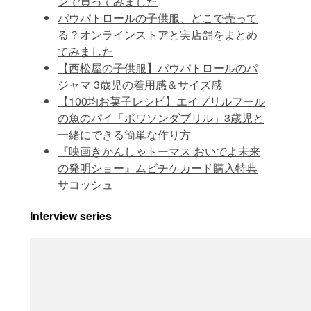
ンで買ってみました
パウパトロールの子供服、どこで売って
る？オンラインストアと実店舗をまとめ
てみました
【西松屋の子供服】パウパトロールのパ
ジャマ 3歳児の着用感＆サイズ感
【100均お菓子レシピ】エイプリルフール
の魚のパイ「ポワソンダブリル」3歳児と
一緒にできる簡単な作り方
『映画きかんしゃトーマス おいでよ未来
の発明ショー』ムビチケカード購入特典
サコッシュ
Interview series