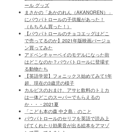
ール グッズ
まさかの「あかのれん（AKANOREN）」
にパウパトロールの子供服があった！
（もちろん買った！）
【パウパトロールのチョコエッグはどこ
で売ってるのか】2021年版映画バージョ
ン買ってみた
アドベンチャーベイのモデルになった街
はどこなのか？パウパトロールに登場す
る動物たち
【英語学習】フォニックス始めてみて1年
超、現在の3歳児の様子
カルピスのおまけ、アサヒ飲料のトミカ
は一体どこのスーパーでもらえるの
か・・・2021夏
「こども本の森 中之島」のこと
パウパトロールのセリフを英語で読み上
げてくれたり効果音が出る絵本をアマゾ