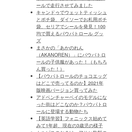
ールで走行させてみました
キャンドゥでウェットティッシュ
とポチ袋、ダイソーでお札用ポチ
袋、セリアでシールを発見！100
均で買えるパウパトロール グッ
ズ
まさかの「あかのれん
（AKANOREN）」にパウパトロ
ールの子供服があった！（もちろ
ん買った！）
【パウパトロールのチョコエッグ
はどこで売ってるのか】2021年
版映画バージョン買ってみた
アドベンチャーベイのモデルにな
った街はどこなのか？パウパトロ
ールに登場する動物たち
【英語学習】フォニックス始めて
みて1年超、現在の3歳児の様子