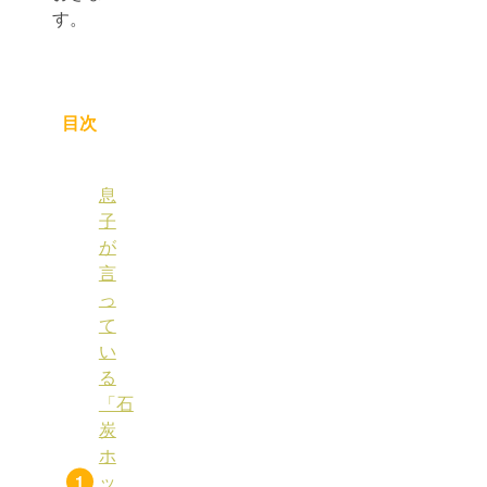
す。
目次
息
子
が
言
っ
て
い
る
「石
炭
ホ
ッ