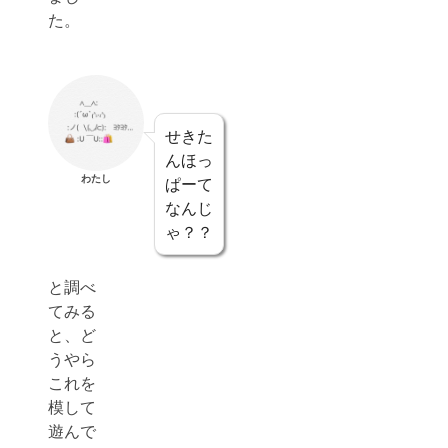
た。
せきた
んほっ
わたし
ぱーて
なんじ
ゃ？？
と調べ
てみる
と、ど
うやら
これを
模して
遊んで